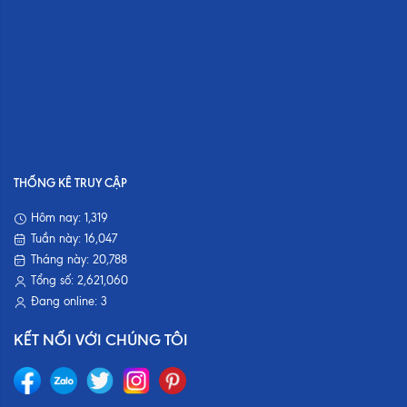
THỐNG KÊ TRUY CẬP
Hôm nay:
1,319
Tuần này:
16,047
Tháng này:
20,788
Tổng số:
2,621,060
Đang online:
3
KẾT NỐI VỚI CHÚNG TÔI