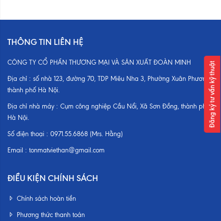
THÔNG TIN LIÊN HỆ
CÔNG TY CỔ PHẦN THƯƠNG MẠI VÀ SẢN XUẤT ĐOÀN MINH
Đăng ký tư vấn kỹ thuật
Địa chỉ :
số nhà 123, đường 70, TDP Miêu Nha 3, Phường Xuân Phương,
thành phố Hà Nội.
Địa chỉ nhà máy :
Cụm công nghiệp Cầu Nổi, Xã Sơn Đồng, thành phố
Hà Nội.
Số điện thoại :
0971.55.6868 (Mrs. Hằng)
Email :
tonmatviethan@gmail.com
ĐIỀU KIỆN CHÍNH SÁCH
Chính sách hoàn tiền
Phương thức thanh toán